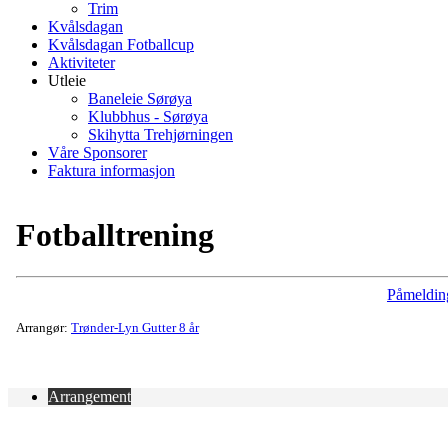
Trim
Kvålsdagan
Kvålsdagan Fotballcup
Aktiviteter
Utleie
Baneleie Sørøya
Klubbhus - Sørøya
Skihytta Trehjørningen
Våre Sponsorer
Faktura informasjon
Fotballtrening
Påmeldin
Arrangør:
Trønder-Lyn Gutter 8 år
Arrangement