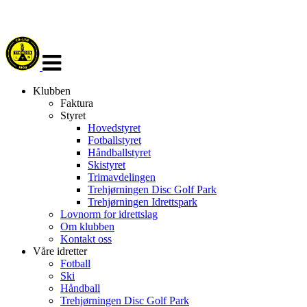
Veksle
navigasjon
Klubben
Faktura
Styret
Hovedstyret
Fotballstyret
Håndballstyret
Skistyret
Trimavdelingen
Trehjørningen Disc Golf Park
Trehjørningen Idrettspark
Lovnorm for idrettslag
Om klubben
Kontakt oss
Våre idretter
Fotball
Ski
Håndball
Trehjørningen Disc Golf Park