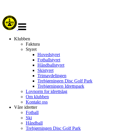
Veksle
navigasjon
Klubben
Faktura
Styret
Hovedstyret
Fotballstyret
Håndballstyret
Skistyret
Trimavdelingen
Trehjørningen Disc Golf Park
Trehjørningen Idrettspark
Lovnorm for idrettslag
Om klubben
Kontakt oss
Våre idretter
Fotball
Ski
Håndball
Trehjørningen Disc Golf Park