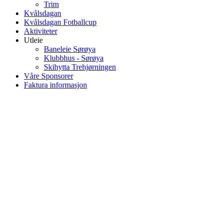
Trim
Kvålsdagan
Kvålsdagan Fotballcup
Aktiviteter
Utleie
Baneleie Sørøya
Klubbhus - Sørøya
Skihytta Trehjørningen
Våre Sponsorer
Faktura informasjon