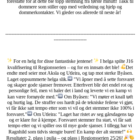
forestatte for at dette ble topp stemning fra første minutt! Takk til
dommere som stiller opp med veiledning og hjelp og
dommerkontakter. Vi gleder oss allerede til neste år!
-----------------------------------------------------------------------------------
---------------------
For en helg for disse fantastiske jentene!
I helga spilte J16
kvalifisering til Regionsserien – og for en innsats det ble!
Det
endte med seier mot Aksla og Utleira, og tap mot sterke Byåsen.
Laget oppsummerte helga slik.
"Vi åpner med å sette forsvaret
og skaper gode sjanser fremover. Etterhvert blir det endel rot og
personlige feil, men vi haler det i land og leverte vi en kamp vi
kan være fornøyde med."
Om Byåsen: "Vi møter et knall tøft
og hurtig lag. De straffer oss hardt på de tekniske feilene vi gjør,
vi får ikke satt tempo etter som vi vil og det stemmer ikke 100% i
forsvaret."
Om Utleira: "Laget har ristet av seg gårsdagens tap
og er klare for å kjempe. Forsvaret stemmer fra start, vi får satt
tempo etter og vi spiller oss til mye gode sjanser. I tillegg har vi
Ragnhild som tidvis stengte buret! En kamp der alt stemte!"
Resultatet: 2. plass i pulja – og plass i Regionsserien 25/26!