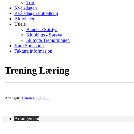
Trim
Kvålsdagan
Kvålsdagan Fotballcup
Aktiviteter
Utleie
Baneleie Sørøya
Klubbhus - Sørøya
Skihytta Trehjørningen
Våre Sponsorer
Faktura informasjon
Trening Læring
Arrangør:
Trønder-Lyn G 11
Arrangement