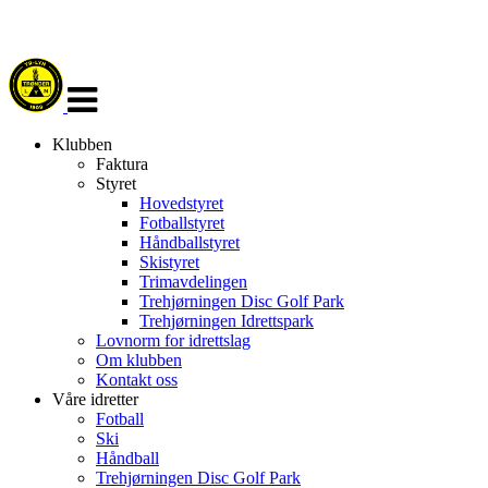
Veksle
navigasjon
Klubben
Faktura
Styret
Hovedstyret
Fotballstyret
Håndballstyret
Skistyret
Trimavdelingen
Trehjørningen Disc Golf Park
Trehjørningen Idrettspark
Lovnorm for idrettslag
Om klubben
Kontakt oss
Våre idretter
Fotball
Ski
Håndball
Trehjørningen Disc Golf Park