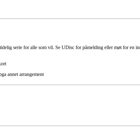
idelig serie for alle som vil. Se UDisc for påmelding eller møt for en i
kort
 pga annet arrangement