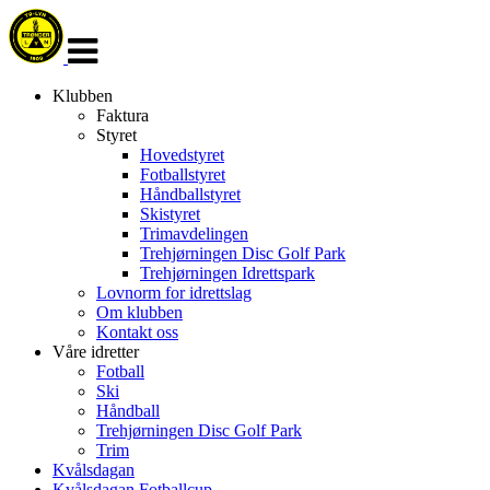
Veksle
navigasjon
Klubben
Faktura
Styret
Hovedstyret
Fotballstyret
Håndballstyret
Skistyret
Trimavdelingen
Trehjørningen Disc Golf Park
Trehjørningen Idrettspark
Lovnorm for idrettslag
Om klubben
Kontakt oss
Våre idretter
Fotball
Ski
Håndball
Trehjørningen Disc Golf Park
Trim
Kvålsdagan
Kvålsdagan Fotballcup