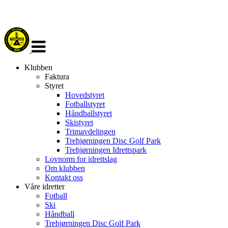
Veksle
navigasjon
Klubben
Faktura
Styret
Hovedstyret
Fotballstyret
Håndballstyret
Skistyret
Trimavdelingen
Trehjørningen Disc Golf Park
Trehjørningen Idrettspark
Lovnorm for idrettslag
Om klubben
Kontakt oss
Våre idretter
Fotball
Ski
Håndball
Trehjørningen Disc Golf Park