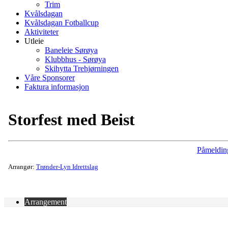
Trim
Kvålsdagan
Kvålsdagan Fotballcup
Aktiviteter
Utleie
Baneleie Sørøya
Klubbhus - Sørøya
Skihytta Trehjørningen
Våre Sponsorer
Faktura informasjon
Storfest med Beist
Påmeldin
Arrangør:
Trønder-Lyn Idrettslag
Arrangement