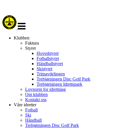
Veksle
navigasjon
Klubben
Faktura
Styret
Hovedstyret
Fotballstyret
Håndballstyret
Skistyret
Trimavdelingen
Trehjørningen Disc Golf Park
Trehjørningen Idrettspark
Lovnorm for idrettslag
Om klubben
Kontakt oss
Våre idretter
Fotball
Ski
Håndball
Trehjørningen Disc Golf Park