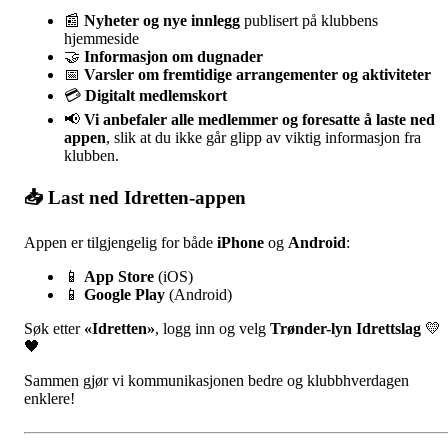
📰
Nyheter og nye innlegg
publisert på klubbens
hjemmeside
🤝
Informasjon om dugnader
📅
Varsler om fremtidige arrangementer og aktiviteter
💳
Digitalt medlemskort
📢
Vi anbefaler alle medlemmer og foresatte å laste ned
appen
, slik at du ikke går glipp av viktig informasjon fra
klubben.
📥 Last ned Idretten-appen
Appen er tilgjengelig for både
iPhone
og
Android
:
📱
App Store
(iOS)
📱
Google Play
(Android)
Søk etter
«Idretten»
, logg inn og velg
Trønder-lyn Idrettslag
💛
🖤
Sammen gjør vi kommunikasjonen bedre og klubbhverdagen
enklere!