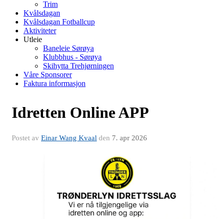
Trim
Kvålsdagan
Kvålsdagan Fotballcup
Aktiviteter
Utleie
Baneleie Sørøya
Klubbhus - Sørøya
Skihytta Trehjørningen
Våre Sponsorer
Faktura informasjon
Idretten Online APP
Postet av
Einar Wang Kvaal
den
7. apr 2026