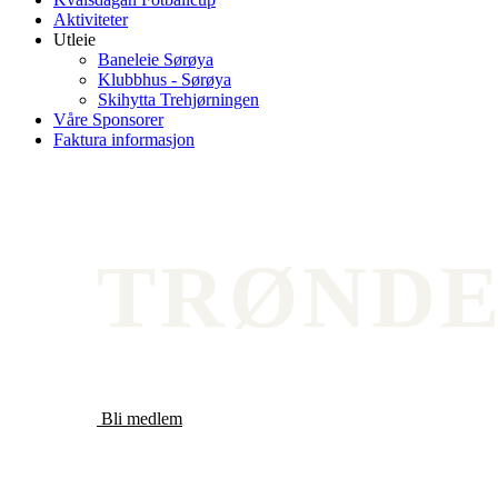
Aktiviteter
Utleie
Baneleie Sørøya
Klubbhus - Sørøya
Skihytta Trehjørningen
Våre Sponsorer
Faktura informasjon
TRØNDE
Best mulig for flest mulig
Bli medlem