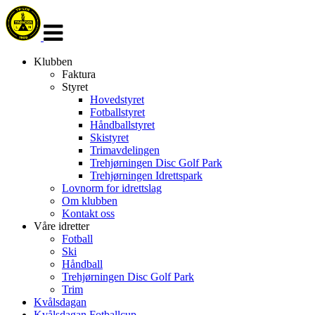
Veksle
navigasjon
Klubben
Faktura
Styret
Hovedstyret
Fotballstyret
Håndballstyret
Skistyret
Trimavdelingen
Trehjørningen Disc Golf Park
Trehjørningen Idrettspark
Lovnorm for idrettslag
Om klubben
Kontakt oss
Våre idretter
Fotball
Ski
Håndball
Trehjørningen Disc Golf Park
Trim
Kvålsdagan
Kvålsdagan Fotballcup