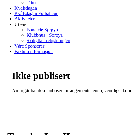
Trim
Kvålsdagan
Kvålsdagan Fotballcup
Aktiviteter
Utleie
Baneleie Sørøya
Klubbhus - Sørøya
Skihytta Trehjørningen
Våre Sponsorer
Faktura informasjon
Ikke publisert
Arrangør har ikke publisert arrangementet enda, vennligst kom ti