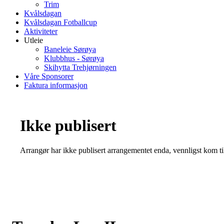
Trim
Kvålsdagan
Kvålsdagan Fotballcup
Aktiviteter
Utleie
Baneleie Sørøya
Klubbhus - Sørøya
Skihytta Trehjørningen
Våre Sponsorer
Faktura informasjon
Ikke publisert
Arrangør har ikke publisert arrangementet enda, vennligst kom ti