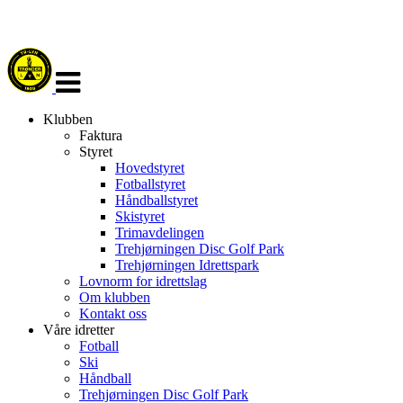
Veksle
navigasjon
Klubben
Faktura
Styret
Hovedstyret
Fotballstyret
Håndballstyret
Skistyret
Trimavdelingen
Trehjørningen Disc Golf Park
Trehjørningen Idrettspark
Lovnorm for idrettslag
Om klubben
Kontakt oss
Våre idretter
Fotball
Ski
Håndball
Trehjørningen Disc Golf Park