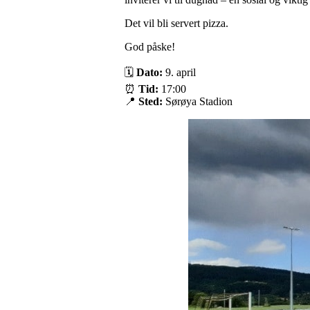
Det vil bli servert pizza.
God påske!
🗓
Dato:
9. april
⏰
Tid:
17:00
📍
Sted:
Sørøya Stadion