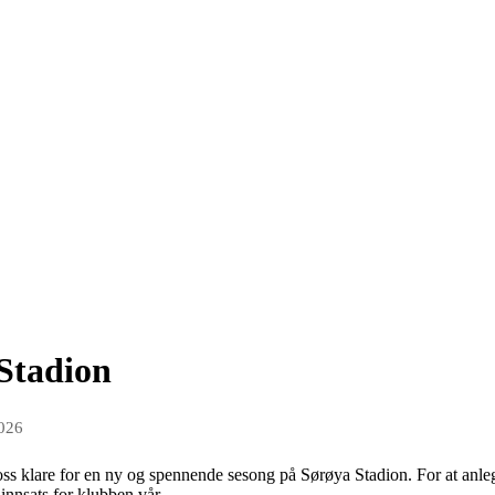
Stadion
026
oss klare for en ny og spennende sesong på Sørøya Stadion. For at anlegg
 innsats for klubben vår.