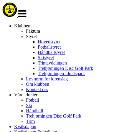
Veksle
navigasjon
Klubben
Faktura
Styret
Hovedstyret
Fotballstyret
Håndballstyret
Skistyret
Trimavdelingen
Trehjørningen Disc Golf Park
Trehjørningen Idrettspark
Lovnorm for idrettslag
Om klubben
Kontakt oss
Våre idretter
Fotball
Ski
Håndball
Trehjørningen Disc Golf Park
Trim
Kvålsdagan
Kvålsdagan Fotballcup