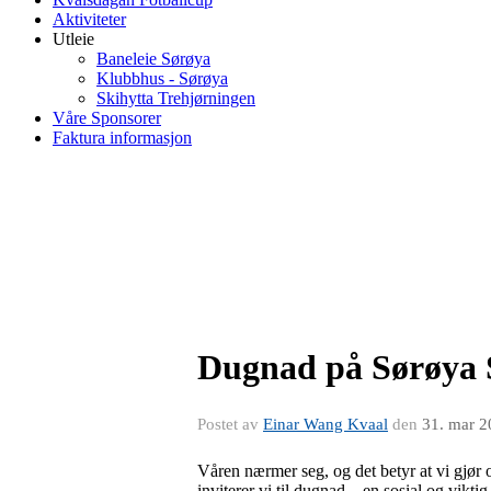
Aktiviteter
Utleie
Baneleie Sørøya
Klubbhus - Sørøya
Skihytta Trehjørningen
Våre Sponsorer
Faktura informasjon
Dugnad på Sørøya 
Postet av
Einar Wang Kvaal
den
31. mar 2
Våren nærmer seg, og det betyr at vi gjør 
inviterer vi til dugnad – en sosial og viktig