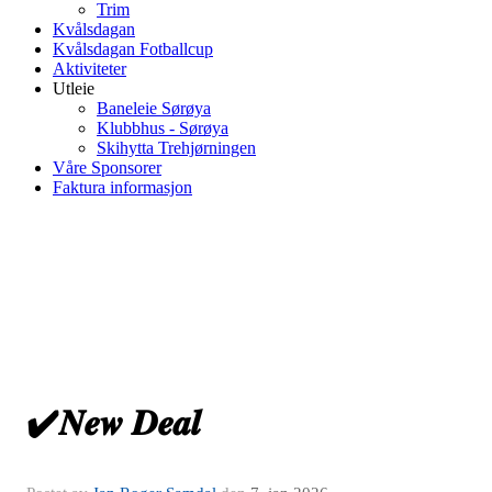
Trim
Kvålsdagan
Kvålsdagan Fotballcup
Aktiviteter
Utleie
Baneleie Sørøya
Klubbhus - Sørøya
Skihytta Trehjørningen
Våre Sponsorer
Faktura informasjon
✔️𝑵𝒆𝒘 𝑫𝒆𝒂𝒍